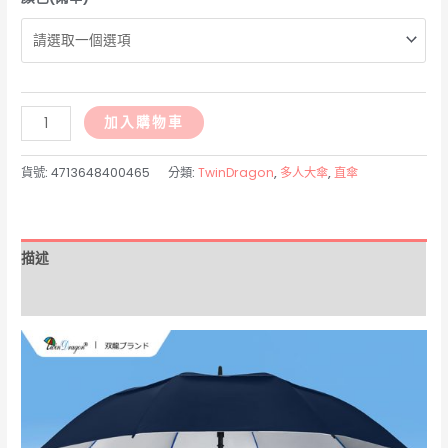
A0046-
加入購物車
30
x
貨號:
4713648400465
分類:
TwinDragon
,
多人大傘
,
直傘
8K
超
輕
描述
雙
層
額外資訊
通
風
傘
數
量