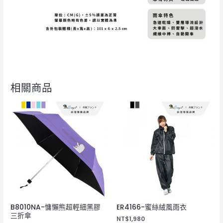
相關商品
B8010NA-慵懶熊超輕細黑膠
ER4166-蜜絲絨風雨衣
三折傘
NT$
1,980