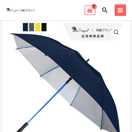
跳
搜
至
MAI
主
尋
MEN
要
內
容