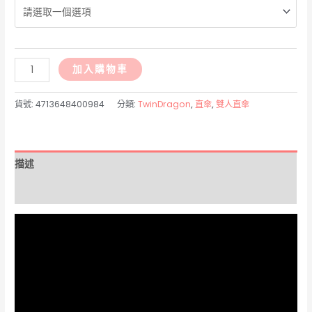
A0984C-
加入購物車
殲
風。
貨號:
4713648400984
分類:
TwinDragon
,
直傘
,
雙人直傘
無
敵
彩
描述
虹
傘
額外資訊
數
量