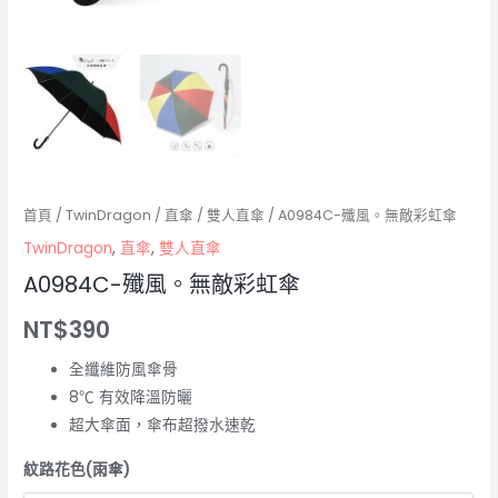
首頁
/
TwinDragon
/
直傘
/
雙人直傘
/ A0984C-殲風。無敵彩虹傘
TwinDragon
,
直傘
,
雙人直傘
A0984C-殲風。無敵彩虹傘
NT$
390
全纖維防風傘骨
8℃ 有效降溫防曬
超大傘面，傘布超撥水速乾
紋路花色(雨傘)