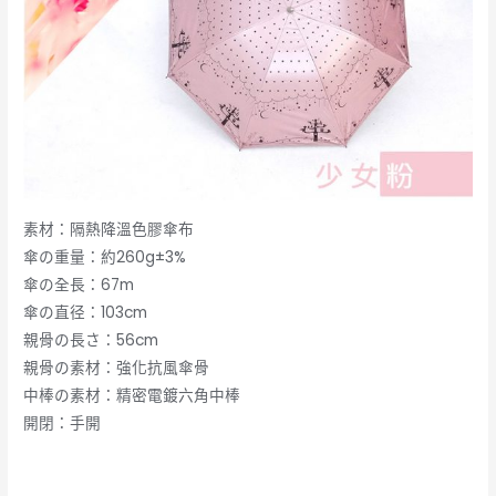
素材：隔熱降溫色膠傘布
傘の重量：約260g±3%
傘の全長：67m
傘の直径：103cm
親骨の長さ：56cm
親骨の素材：強化抗風傘骨
中棒の素材：精密電鍍六角中棒
開閉：手開