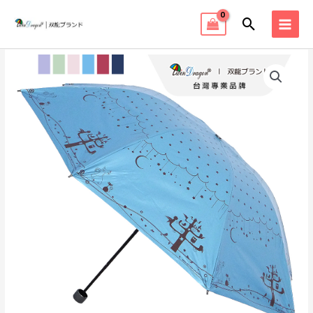
跳
搜
至
MAI
主
尋
MEN
要
內
容