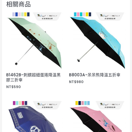
相關商品
B1462B-刺蝟超細蛋捲降溫黑
B8003A-呆呆熊降溫五折傘
膠三折傘
NT$
980
NT$
590