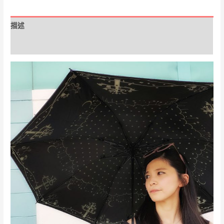
溫
反
描述
向
三
額外資訊
折
傘
數
量