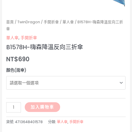
首頁
/
TwinDragon
/
手開折傘
/
單人傘
/ B1578H-嗨森降溫反向三折
傘
單人傘
,
手開折傘
B1578H-嗨森降溫反向三折傘
NT$
690
顏色(雨傘)
B1578H-
加入購物車
嗨
森
貨號:
4713648401578
分類:
單人傘
,
手開折傘
降