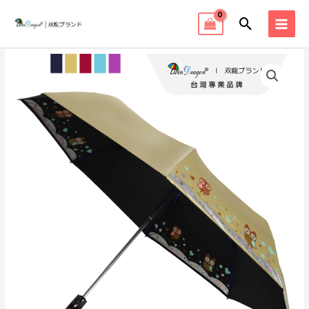
跳
搜
至
MAI
主
尋
MEN
要
內
容