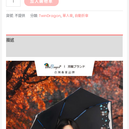
加入購物車
貓
頭
貨號:
不提供
分類:
TwinDragon
,
單人傘
,
自動折傘
鷹
感
溫
描述
降
溫
額外資訊
自
動
開
收
傘
數
量