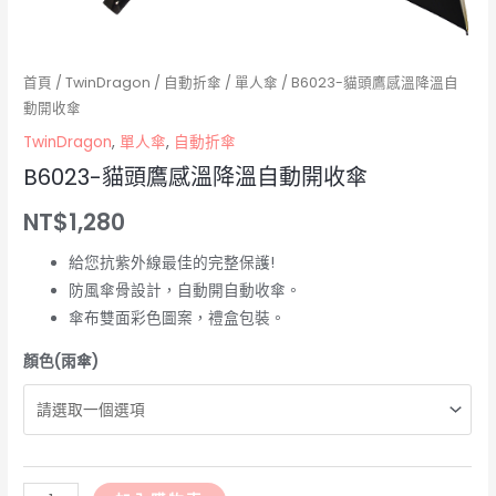
首頁
/
TwinDragon
/
自動折傘
/
單人傘
/ B6023-貓頭鷹感溫降溫自
動開收傘
TwinDragon
,
單人傘
,
自動折傘
B6023-貓頭鷹感溫降溫自動開收傘
NT$
1,280
給您抗紫外線最佳的完整保護!
防風傘骨設計，自動開自動收傘。
傘布雙面彩色圖案，禮盒包裝。
顏色(雨傘)
B6023-