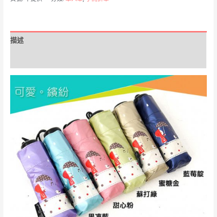
音
符
超
描述
輕
遮
額外資訊
光
五
折
傘
數
量