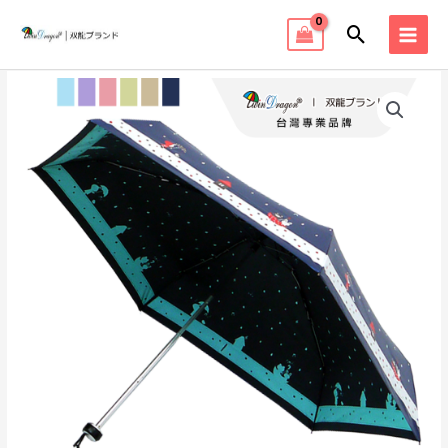
跳
搜
至
MAI
主
尋
MEN
要
內
容