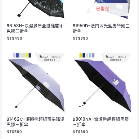
已售完
B6153H-浪漫滿屋全纖維雙印
B1950D-法鬥消光藍皮彎頭三
色膠三折傘
折傘
NT$
490
NT$
890
B1462C-懶懶熊超細蛋捲降溫
B8010NA-慵懶熊超輕細黑膠
黑膠三折傘
三折傘
NT$
590
NT$
890