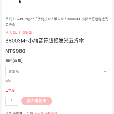
首頁
/
TwinDragon
/
手開折傘
/
單人傘
/ B8003M-小熊音符超輕遮光
五折傘
單人傘
,
手開折傘
B8003M-小熊音符超輕遮光五折傘
NT$
980
顏色(雨傘)
清除
已售完
B8003M-
加入購物車
小
熊
貨號:
不提供
分類:
單人傘
,
手開折傘