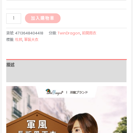
EU4418-
加入購物車
軍
風
貨號:
4713648404418
分類:
TwinDragon
,
前開雨衣
長
標籤:
杜邦
,
軍裝大衣
版
風
雨
描述
衣
數
額外資訊
量