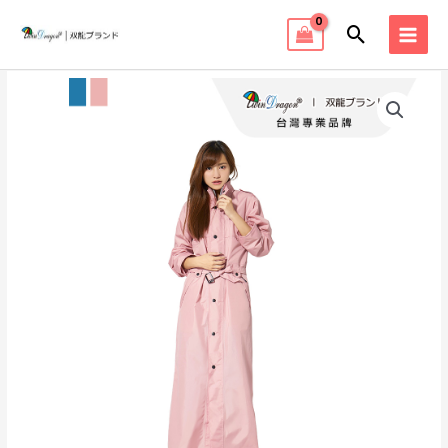
跳
搜
至
MAI
主
尋
MEN
要
內
容