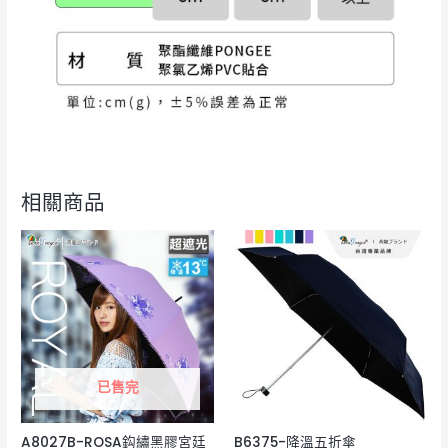
相關商品
已售完
A8027B-ROSA鈎繡黑膠宮廷
B6375-降溫五折傘